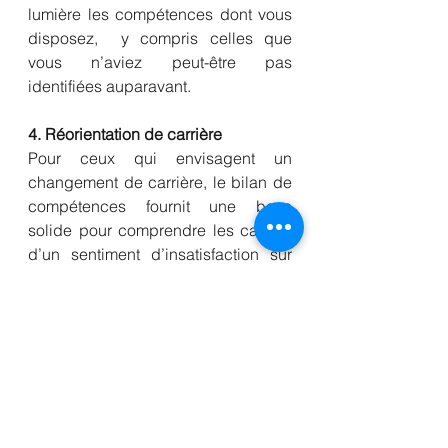
lumière les compétences dont vous 
disposez,  y compris celles que 
vous n’aviez peut-être pas 
identifiées auparavant.
4. Réorientation de carrière
Pour ceux qui envisagent un 
changement de carrière, le bilan de 
compétences fournit une base 
solide pour comprendre les causes 
d’un sentiment d’insatisfaction sur 
votre poste actuel, d’explorer de 
nouvelles opportunités et prendre 
des décisions éclairées.
5. Amélioration de la confiance en 
soi
En identifiant mieux vos 
compétences et en fixant des 